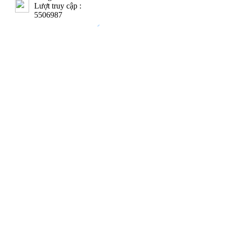
Lượt truy cập :
5506987