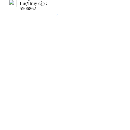
Lượt truy cập :
5506862