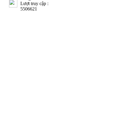
Lượt truy cập :
5506621