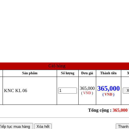
Giỏ hàng
Sản phẩm
Số lượng
Đơn giá
Thành tiền
X
365,000
365,000
KNC KL 06
(
VNĐ
)
(
VNĐ
)
Tổng cộng :
365,000