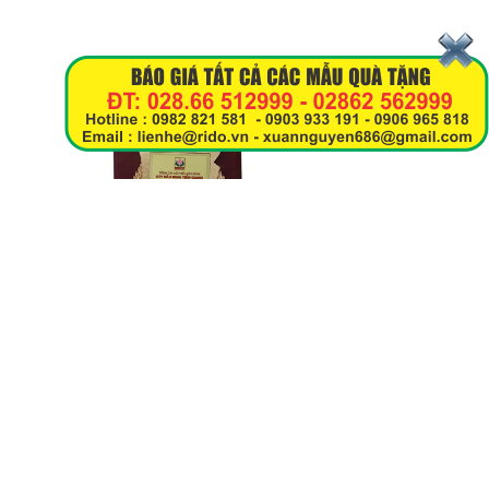
Kỷ Niệm Chương Đồng 03
ĐỐI TÁC
ĐĂNG NHẬP
Tên đăng nhập:
Mật khẩu :