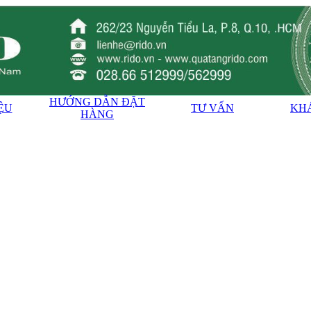
HƯỚNG DẪN ĐẶT
IỆU
TƯ VẤN
KH
HÀNG