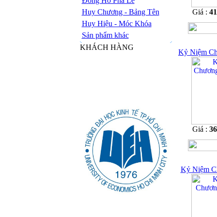
Đồng Hồ Pha Lê
Huy Chương - Bảng Tên
Giá :
4
Huy Hiệu - Móc Khóa
Sản phẩm khác
KHÁCH HÀNG
Kỷ Niệm Ch
Giá :
3
Kỷ Niệm C