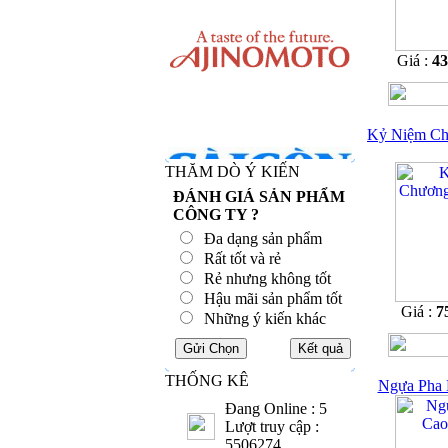
Giá :
4
Kỷ Niệm Ch
THĂM DÒ Ý KIẾN
ĐÁNH GIÁ SẢN PHẨM
CÔNG TY ?
Đa dạng sản phẩm
Rất tốt và rẻ
Rẻ nhưng không tốt
Hậu mãi sản phẩm tốt
Giá :
7
Những ý kiến khác
THỐNG KÊ
Ngựa Pha 
Đang Online : 5
Lượt truy cập :
5506274