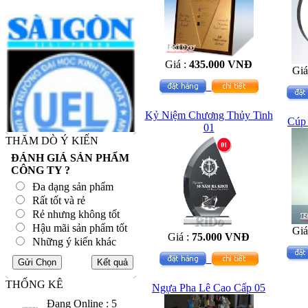
Giá :
435.000 VNĐ
Giá
Kỷ Niệm Chương Thủy Tinh
Cúp 
01
THĂM DÒ Ý KIẾN
ĐÁNH GIÁ SẢN PHẨM
CÔNG TY ?
Đa dạng sản phẩm
Rất tốt và rẻ
Rẻ nhưng không tốt
Hậu mãi sản phẩm tốt
Giá
Giá :
75.000 VNĐ
Những ý kiến khác
THỐNG KÊ
Ngựa Pha Lê Cao Cấp 05
Đang Online : 5