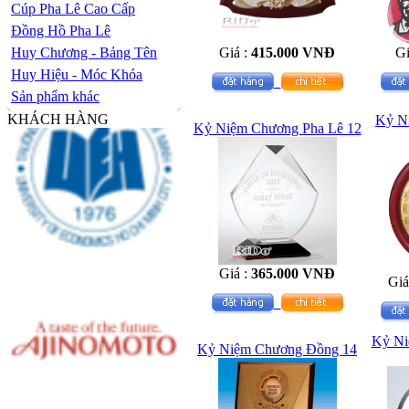
Cúp Pha Lê Cao Cấp
Đồng Hồ Pha Lê
Huy Chương - Bảng Tên
Giá :
415.000 VNĐ
Gi
Huy Hiệu - Móc Khóa
Sản phẩm khác
KHÁCH HÀNG
Kỷ N
Kỷ Niệm Chương Pha Lê 12
Giá :
365.000 VNĐ
Giá
Kỷ Ni
Kỷ Niệm Chương Đồng 14