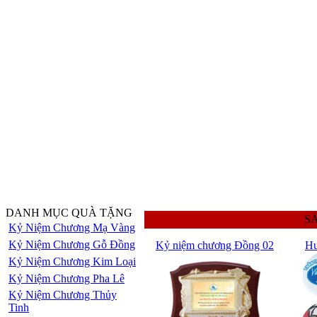
DANH MỤC QUÀ TẶNG
S
Kỷ Niệm Chương Mạ Vàng
Kỷ Niệm Chương Gỗ Đồng
Kỷ niệm chương Đồng 02
Hu
Kỷ Niệm Chương Kim Loại
Kỷ Niệm Chương Pha Lê
Kỷ Niệm Chương Thủy
Tinh