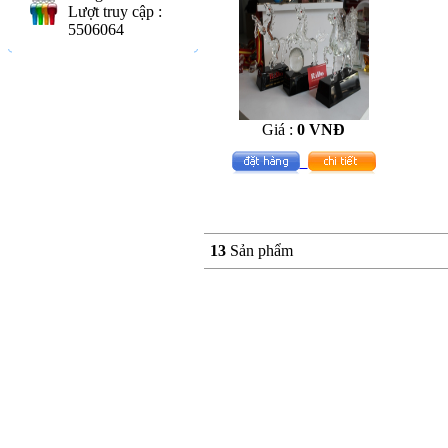
Lượt truy cập :
5506064
Giá :
0 VNĐ
13
Sản phẩm