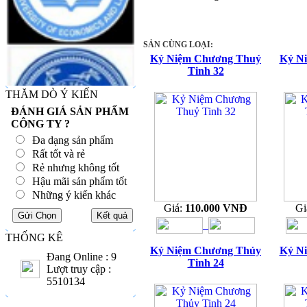
SẢN CÙNG LOẠI:
Kỷ Niệm Chương Thuỷ
Kỷ N
Tinh 32
THĂM DÒ Ý KIẾN
ĐÁNH GIÁ SẢN PHẨM
CÔNG TY ?
Đa dạng sản phẩm
Rất tốt và rẻ
Rẻ nhưng không tốt
Hậu mãi sản phẩm tốt
Những ý kiến khác
Giá:
110.000 VNĐ
Gi
THỐNG KÊ
Kỷ Niệm Chương Thủy
Kỷ N
Đang Online : 9
Tinh 24
Lượt truy cập :
5510134