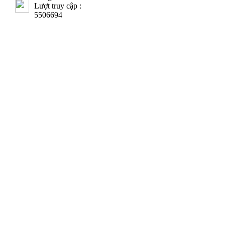
Lượt truy cập :
5506694