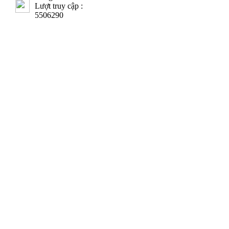
Lượt truy cập :
5506290