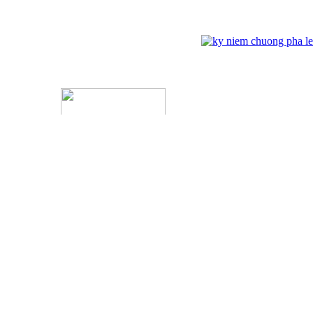
ĐỐI TÁC
Kỷ Niệm Chương Đồng 03
ĐĂNG NHẬP
Tên đăng nhập:
Mật khẩu :