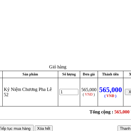
Giỏ hàng
Sản phẩm
Số lượng
Đơn giá
Thành tiền
X
565,000
Kỷ Niệm Chương Pha Lê
565,000
52
(
VNĐ
)
(
VNĐ
)
Tổng cộng :
565,000