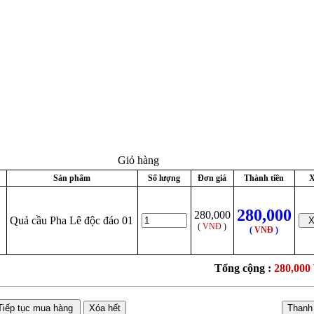
Giỏ hàng
Sản phẩm
Số lượng
Đơn giá
Thành tiền
X
280,000
280,000
Quả cầu Pha Lê độc đáo 01
(
VNĐ
)
(
VNĐ
)
Tổng cộng :
280,000