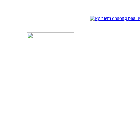
Kỷ Niệm Chương Đồng 03
ĐỐI TÁC
ĐĂNG NHẬP
Tên đăng nhập:
Mật khẩu :