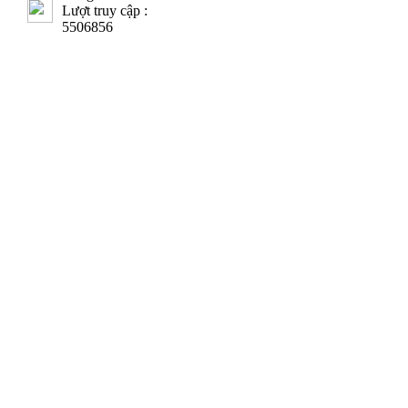
Lượt truy cập :
5506856