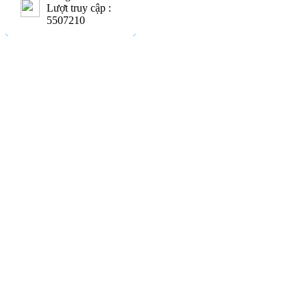
Lượt truy cập :
5507210